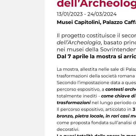
dell’Archeolo
13/01/2023 - 24/03/2024
Musei Capitolini,
Palazzo Caffa
Il progetto costituisce il se
dell’Archeologia
, basato pri
nei musei della Sovrintenden
Dal 7 aprile la mostra si arr
La mostra, allestita nelle sale di Palaz
trasformazioni della società romana 
Secondo l’impostazione data a questo
percorso espositivo, a
contesti arch
totalmente inediti -
come chiave di 
trasformazioni
nel lungo periodo co
Il percorso espositivo, articolato in
3
bronzo, pietra locale, in rari casi
come proposta fondata sull’analisi d
decorativi.
La quasi totalità delle opere in mo