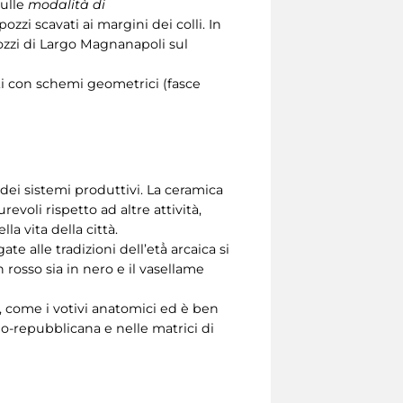
sulle
modalità di
zzi scavati ai margini dei colli. In
pozzi di Largo Magnanapoli sul
i con schemi geometrici (fasce
 dei sistemi produttivi. La ceramica
voli rispetto ad altre attività,
a vita della città.
e alle tradizioni dell’età̀ arcaica si
n rosso sia in nero e il vasellame
, come i votivi anatomici ed è ben
o-repubblicana e nelle matrici di