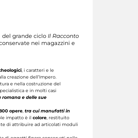
 del grande ciclo
Il Racconto
 conservate nei magazzini e
cheologici
, i caratteri e le
lla creazione dell’Impero.
tura e nella costruzione del
ecialistica e in molti casi
tà romana e delle sue
800 opere
,
tra cui manufatti in
le impatto è il
colore
, restituito
e di attribuire ad articolati moduli
atta di oggetti finora conservati nelle