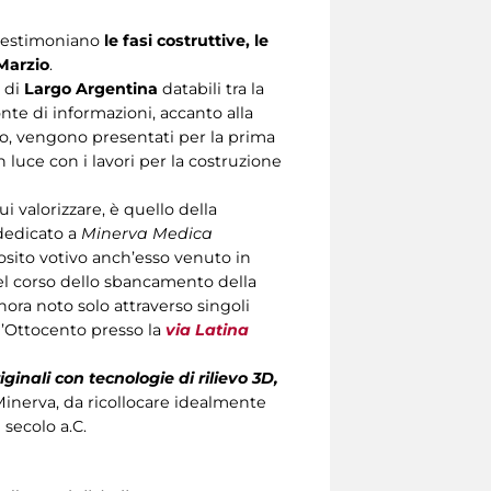
e testimoniano
le fasi costruttive, le
 Marzio
.
o di
Largo Argentina
databili tra la
onte di informazioni, accanto alla
, vengono presentati per la prima
n luce con i lavori per la costruzione
 valorizzare, è quello della
 dedicato a
Minerva Medica
posito votivo anch’esso venuto in
nel corso dello sbancamento della
nora noto solo attraverso singoli
l’Ottocento presso la
via Latina
ginali con tecnologie di rilievo 3D,
Minerva, da ricollocare idealmente
 secolo a.C.