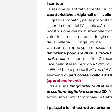
I
santuari
La sezione quantitativamente più con
caratteristiche artigianali e il live
Di grande impatto, per la proposta ri
seconda metà del IV secolo a.C. e la 
ricostruzione del monumentale fron
volta, insieme ai materiali del già n
della Galleria di Congiunzione.
Un aspetto troppo spesso trascurato 
devozione popolare di cui si trova t
all’Esquilino
, scoperto a fine Ottoce
luce nello stesso periodo a
Campo 
collina Velia
e presso il
Mitreo del 
elementi
di particolare livello artist
(approfondimenti)
.
Grazie a una
lunga attività di studi
di scultura digitale e stampa 3D
, 
entro uno spazio frontonale. Si tratta
I palazzi e le infrastrutture urbane