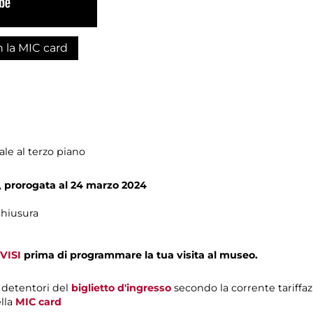
n la MIC card
Sale al terzo piano
,
prorogata al 24 marzo 2024
chiusura
VISI
prima di programmare la tua visita al museo.
i detentori del
biglietto d'ingresso
secondo la corrente tariffaz
ella
MIC card