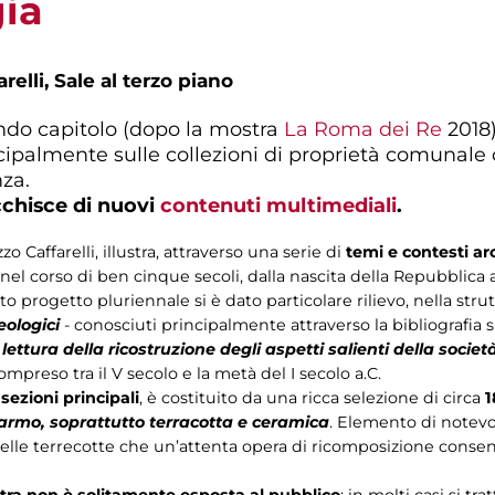
gia
relli, Sale al terzo piano
condo capitolo (dopo la mostra
La Roma dei Re
2018)
ncipalmente sulle collezioni di proprietà comunale
za.
icchisce di nuovi
contenuti multimediali
.
zo Caffarelli, illustra, attraverso una serie di
temi e contesti ar
nel corso di ben cinque secoli, dalla nascita della Repubblica a
 progetto pluriennale si è dato particolare rilievo, nella strut
eologici
- conosciuti principalmente attraverso la bibliografia sp
lettura della ricostruzione degli aspetti salienti della socie
mpreso tra il V secolo e la metà del I secolo a.C.
 sezioni principali
, è costituito da una ricca selezione di circa
1
 marmo, soprattutto terracotta e ceramica
. Elemento di notevo
elle terrecotte che un’attenta opera di ricomposizione consent
stra non è solitamente esposta al pubblico
; in molti casi si tr