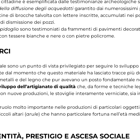
e cittadine è esemplificata dalle testimonianze archeologiche 
lla diffusione degli acquedotti
garantito dai numerosissimi po
cine di brocche talvolta con lettere inscritte, accumulati nei 
di dismissione dei pozzi.
mpidoglio
sono testimoniati da frammenti di pavimenti decorat
ti con tessere bianche e nere o con pietre policrome.
RCI
ale sono un punto di vista privilegiato per seguire lo sviluppo
te dal momento che questo materiale ha lasciato tracce più dure
i metalli e del legno che pur avevano un posto fondamentale nell
viluppo dell’
artigianato di qualità
che, da forme e tecniche legat
 con nuove produzioni, le stoviglie interamente verniciate, sia i
uolo molto importante nelle produzioni di particolari oggetti
coli altari (
arule
) che hanno particolare fortuna nell’età medi
ENTITÀ, PRESTIGIO E ASCESA SOCIALE