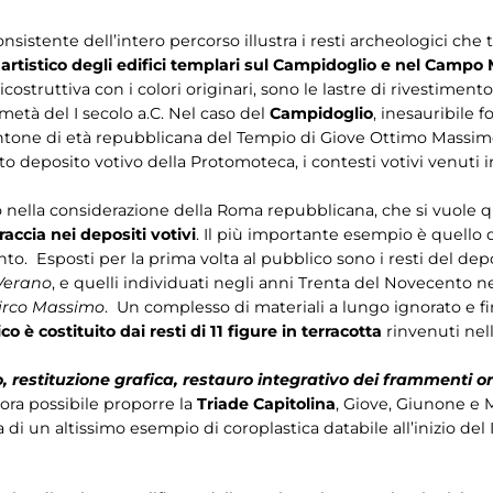
sistente dell’intero percorso illustra i resti archeologici ch
llo artistico degli edifici templari sul Campidoglio e nel Campo
costruttiva con i colori originari, sono le lastre di rivestiment
metà del I secolo a.C. Nel caso del
Campidoglio
, inesauribile f
tone di età repubblicana del Tempio di Giove Ottimo Massimo
oto deposito votivo della Protomoteca, i contesti votivi venuti i
nella considerazione della Roma repubblicana, che si vuole qui
raccia nei depositi votivi
. Il più importante esempio è quello
nto. Esposti per la prima volta al pubblico sono i resti del de
Verano
, e quelli individuati negli anni Trenta del Novecento 
Circo Massimo
. Un complesso di materiali a lungo ignorato e fi
ico è costituito dai resti di 11 figure in terracotta
rinvenuti nel
o, restituzione grafica, restauro integrativo dei frammenti ori
è ora possibile proporre la
Triade Capitolina
, Giove, Giunone e 
 di un altissimo esempio di coroplastica databile all’inizio del I