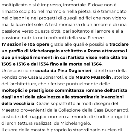
moltiplicato e si è impresso, immortale. E dove non è
rimasto scolpito nel marmo e nella pietra, si è tramandato
nei disegni e nei progetti di quegli edifici che non videro
mai la luce del sole. A testimonianza di un amore e di una
passione verso questa città, pari soltanto all'amore e alla
passione nutrita nei confronti della sua Firenze.
17 sezioni e 105 opere
grazie alle quali è possibile
tracciare
un profilo di Michelangelo architetto a Roma attraverso i
due principali momenti in cui l’artista visse nella città tra
1505 e 1516 e dal 1534 fino alla morte nel 1564
.
Un'esposizione
curata da Pina Ragionieri
, direttrice della
Fondazione Casa Buonarroti, e da
Mauro Mussolin
, storico
dell’architettura, che riferisce puntualmente delle
molteplici e prestigiose committenze romane dell'artista
dagli anni della giovinezza alle straordinarie invenzioni
della vecchiaia
. Grazie soprattutto ai molti disegni del
Maestro provenienti dalla Collezione della Casa Buonarroti,
custode del maggior numero al mondo di studi e progetti
di architettura realizzati da Michelangelo.
Il cuore della mostra è proprio lo straordinario nucleo di