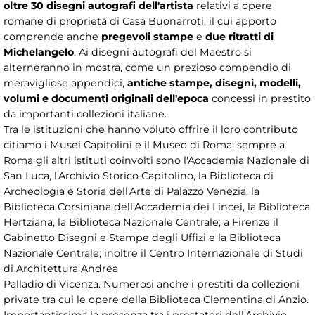
oltre 30 disegni autografi dell'artista
relativi a opere
romane di proprietà di Casa Buonarroti, il cui apporto
comprende anche
pregevoli stampe
e
due ritratti di
Michelangelo
. Ai disegni autografi del Maestro si
alterneranno in mostra, come un prezioso compendio di
meravigliose appendici,
antiche stampe, disegni, modelli,
volumi e documenti originali dell'epoca
concessi in prestito
da importanti collezioni italiane.
Tra le istituzioni che hanno voluto offrire il loro contributo
citiamo i Musei Capitolini e il Museo di Roma; sempre a
Roma gli altri istituti coinvolti sono l'Accademia Nazionale di
San Luca, l'Archivio Storico Capitolino, la Biblioteca di
Archeologia e Storia dell'Arte di Palazzo Venezia, la
Biblioteca Corsiniana dell'Accademia dei Lincei, la Biblioteca
Hertziana, la Biblioteca Nazionale Centrale; a Firenze il
Gabinetto Disegni e Stampe degli Uffizi e la Biblioteca
Nazionale Centrale; inoltre il Centro Internazionale di Studi
di Architettura Andrea
Palladio di Vicenza. Numerosi anche i prestiti da collezioni
private tra cui le opere della Biblioteca Clementina di Anzio.
Importantissima la presenza tra i prestatori dell'Archivio