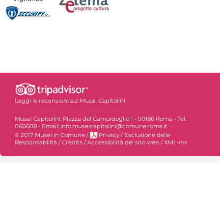
Leggi le recensioni su:
Musei Capitolini
Musei Capitolini, Piazza del Campidoglio 1 - 00186 Roma - Tel.
060608 - Email: info.museicapitolini@comune.roma.it
© 2017 Musei in Comune
/
Privacy
/
Esclusione delle
Responsabilità
/
Credits
/
Accessibilità del sito web
/
XML-rss