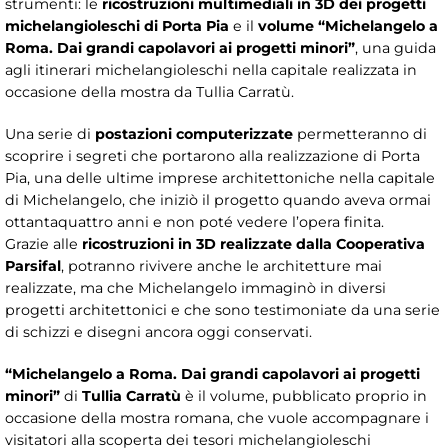
strumenti: le
ricostruzioni multimediali in 3D dei progetti
michelangioleschi di Porta Pia
e il
volume “Michelangelo a
Roma. Dai grandi capolavori ai progetti minori”
, una guida
agli itinerari michelangioleschi nella capitale realizzata in
occasione della mostra da Tullia Carratù.
Una serie di
postazioni computerizzate
permetteranno di
scoprire i segreti che portarono alla realizzazione di Porta
Pia, una delle ultime imprese architettoniche nella capitale
di Michelangelo, che iniziò il progetto quando aveva ormai
ottantaquattro anni e non poté vedere l’opera finita.
Grazie alle
ricostruzioni in 3D realizzate dalla Cooperativa
Parsifal
, potranno rivivere anche le architetture mai
realizzate, ma che Michelangelo immaginò in diversi
progetti architettonici e che sono testimoniate da una serie
di schizzi e disegni ancora oggi conservati.
“Michelangelo a Roma. Dai grandi capolavori ai progetti
minori”
di
Tullia Carratù
è il volume, pubblicato proprio in
occasione della mostra romana, che vuole accompagnare i
visitatori alla scoperta dei tesori michelangioleschi