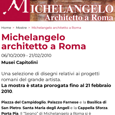
Home
>
Mostre
>
Michelangelo architetto a Roma
Tu sei qui
Michelangelo
architetto a Roma
06/10/2009 - 21/02/2010
Musei Capitolini
Una selezione di disegni relativi ai progetti
romani del grande artista.
La mostra è stata prorogata fino al 21 febbraio
2010
.
Piazza del Campidoglio
,
Palazzo Farnese
e la
Basilica di
San Pietro
.
Santa Maria degli Angeli
e la
Cappella Sforza
.
Porta Pia
. Il “Segno” di Michelangelo a Roma si è