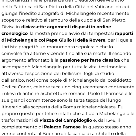
della Fabbrica di San Pietro della Città del Vaticano, da cui
giunge l’inedito autografo di Michelangelo recentemente
scoperto e relativo al tamburo della cupola di San Pietro.
Divisa in
diciassette argomenti disposti in ordine
cronologico
, la mostra prende avvio dai tempestosi
rapporti
di Michelangelo col Papa Giulio II della Rovere
, per il quale
l'artista progettò un monumento sepolcrale che lo
coinvolse fra alterne vicende fino alla sua morte. Il secondo
argomento affrontato è la
passione per l'arte classica
che
accompagnò Michelangelo per tutta la vita, testimoniata
attraverso l'esposizione dei bellissimi fogli di studio
dall’antico, noti come copie di Michelangelo dal cosiddetto
Codice Coner, celebre taccuino cinquecentesco contenente
i rilievi di antiche architetture romane. Paolo III Farnese e le
sue grandi committenze sono la terza tappa del lungo
itinerario alla scoperta della Roma michelangiolesca. Fu
proprio questo pontefice infatti che affidò a Michelangelo le
trasformazioni di
Piazza del Campidoglio
e, dal 1546, il
completamento di
Palazzo Farnese
. In questo stesso anno
venne conferita al Buonarroti la carica di architetto della