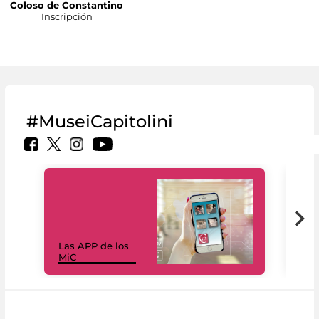
Coloso de Constantino
Inscripción
#MuseiCapitolini
Las APP de los
I Mi
MiC
net