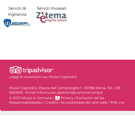
Servizi di
Servizi museali
Vigilanza
Leggi le recensioni su:
Musei Capitolini
Musei Capitolini, Piazza del Campidoglio 1 - 00186 Roma. Tel. +39
060608 - Email: info.museicapitolini@comune.roma.it
© 2017 Musei in Comune
/
Privacy
/
Exclusiòn de las
Responsabilidades
/
Credits
/
Accesibilidad del sitio web
/
XML-rss