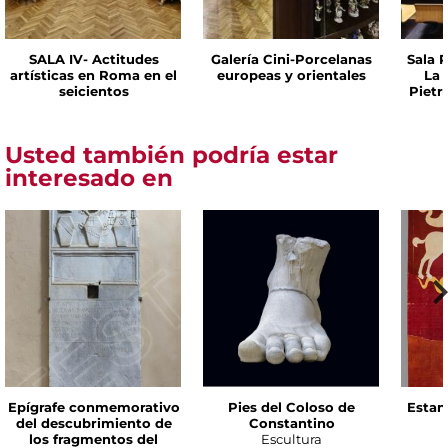
SALA IV- Actitudes
Galería Cini-Porcelanas
Sala P
artísticas en Roma en el
europeas y orientales
La 
seicientos
Pietr
Usted también podría estar
interesado en
Epígrafe conmemorativo
Pies del Coloso de
Estan
del descubrimiento de
Constantino
los fragmentos del
Escultura