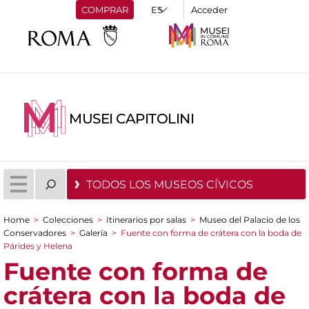
COMPRAR
Acceder
MUSEI CAPITOLINI
TODOS LOS MUSEOS CÍVICOS
Home
>
Colecciones
>
Itinerarios por salas
>
Museo del Palacio de los
You are here
Conservadores
>
Galería
>
Fuente con forma de crátera con la boda de
Párides y Helena
Fuente con forma de
crátera con la boda de