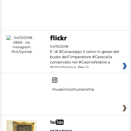
04/10/2018
E' di #Cavaceppi il calco in gesso del
busto dell’imperatore #Caracalla
conservato nel #CasinoNobile a
#VillaTorlonia. Per la
museiincomuneroma