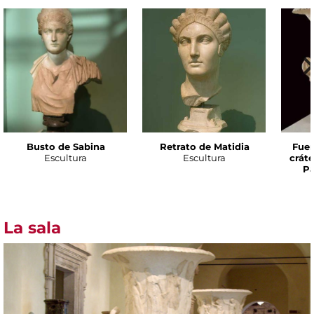
Busto de Sabina
Retrato de Matidia
Fuen
Escultura
Escultura
cráte
Pá
La sala