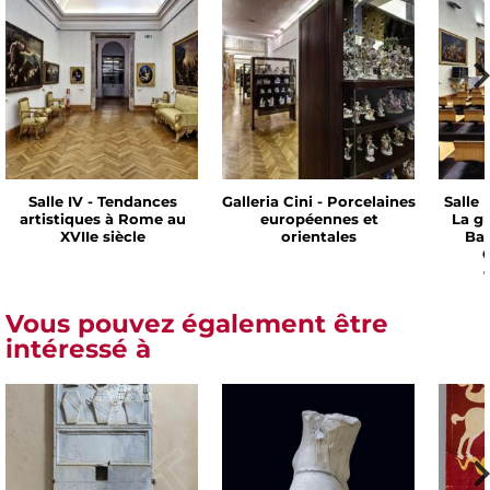
Salle IV - Tendances
Galleria Cini - Porcelaines
Salle 
artistiques à Rome au
européennes et
La g
XVIIe siècle
orientales
Bar
C
Vous pouvez également être
intéressé à