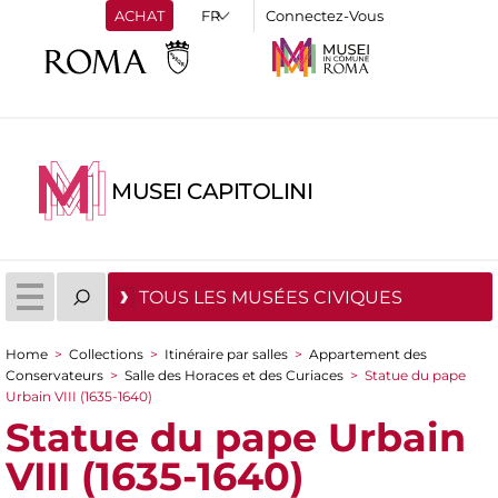
ACHAT
Connectez-Vous
MUSEI CAPITOLINI
TOUS LES MUSÉES CIVIQUES
Home
>
Collections
>
Itinéraire par salles
>
Appartement des
You are here
Conservateurs
>
Salle des Horaces et des Curiaces
>
Statue du pape
Urbain VIII (1635-1640)
Statue du pape Urbain
VIII (1635-1640)