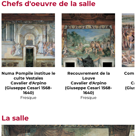
Chefs d'oeuvre de la salle
Numa Pompile institue le
Recouvrement de la
Comba
culte Vestales
Louve
Cavalier d'Arpino
Cavalier d'Arpino
Ca
(Giuseppe Cesari 1568-
(Giuseppe Cesari 1568-
(Gius
1640)
1640)
Fresque
Fresque
La salle