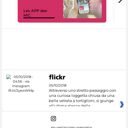
Les APP des
Les
MiC
rés
05/10/2018
Attraverso uno stretto passaggio con
una curiosa loggetta chiusa da una
bella vetrata a tortiglioni, si giunge
all'ultima stanza della
museiincomuneroma