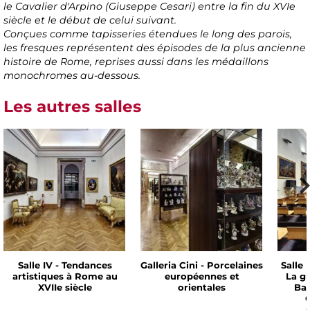
le Cavalier d'Arpino (Giuseppe Cesari) entre la fin du XVIe
siècle et le début de celui suivant.
Conçues comme tapisseries étendues le long des parois,
les fresques représentent des épisodes de la plus ancienne
histoire de Rome, reprises aussi dans les médaillons
monochromes au-dessous.
Les autres salles
Salle IV - Tendances
Galleria Cini - Porcelaines
Salle 
artistiques à Rome au
européennes et
La g
XVIIe siècle
orientales
Bar
C