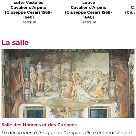
culte Vestales
Louve
Cavalier d'Arpino
Cavalier d'Arpino
Ca
(Giuseppe Cesari 1568-
(Giuseppe Cesari 1568-
(Gius
1640)
1640)
Fresque
Fresque
La salle
Salle des Horaces et des Curiaces
La décoration à fresque de l’ample salle a été réalisée par