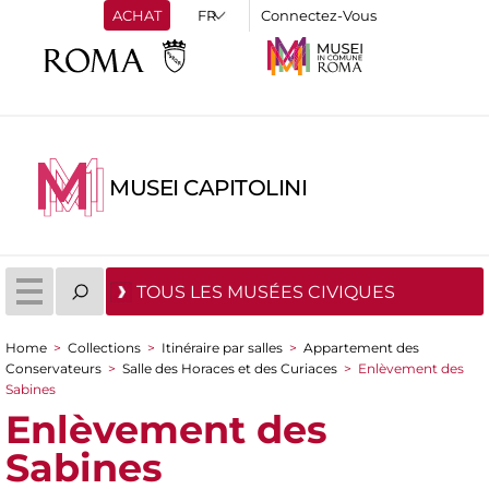
ACHAT
Connectez-Vous
MUSEI CAPITOLINI
TOUS LES MUSÉES CIVIQUES
Home
>
Collections
>
Itinéraire par salles
>
Appartement des
You are here
Conservateurs
>
Salle des Horaces et des Curiaces
>
Enlèvement des
Sabines
Enlèvement des
Sabines