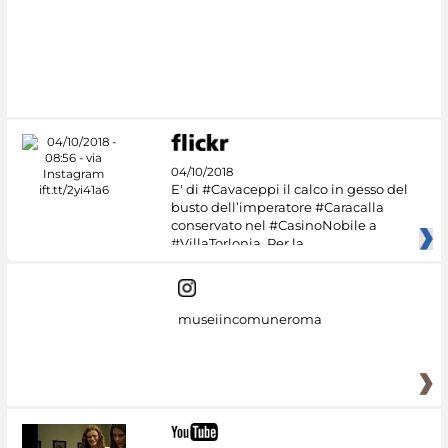
04/10/2018
E' di #Cavaceppi il calco in gesso del
busto dell’imperatore #Caracalla
conservato nel #CasinoNobile a
#VillaTorlonia. Per la
museiincomuneroma