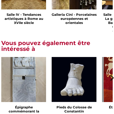
Salle IV - Tendances
Galleria Cini - Porcelaines
Salle 
artistiques à Rome au
européennes et
La g
XVIIe siècle
orientales
Bar
C
Vous pouvez également être
intéressé à
Épigraphe
Pieds du Colosse de
Ét
commémorant la
Constantin