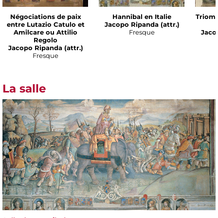
Négociations de paix
Hannibal en Italie
Triomp
entre Lutazio Catulo et
Jacopo Ripanda (attr.)
Amilcare ou Attilio
Fresque
Jacop
Regolo
Jacopo Ripanda (attr.)
Fresque
La salle