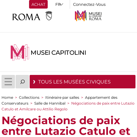
ACHAT
Connectez-Vous
MUSEI CAPITOLINI
TOUS LES MUSÉES CIVIQUES
Home
>
Collections
>
Itinéraire par salles
>
Appartement des
You are here
Conservateurs
>
Salle de Hannibal
>
Négociations de paix entre Lutazio
Catulo et Amilcare ou Attilio Regolo
Négociations de paix
entre Lutazio Catulo et