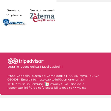
Servizi di
Servizi museali
Vigilanza
Leggi le recensioni su:
Musei Capitolini
Musei Capitolini, piazza del Campidoglio 1 - 00186 Roma. Tel. +39
060608 - Email: info.museicapitolini@comune.roma.it
© 2017 Musei in Comune
/
Privacy
/
Exclusion de la
responsabilité
/
Credits
/
Accessibilité du site
/
XML-rss