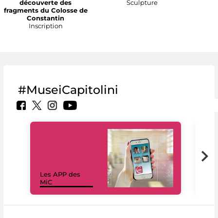
découverte des
Sculpture
fragments du Colosse de
Constantin
Inscription
#MuseiCapitolini
Les APP des
Les
MiC
rés