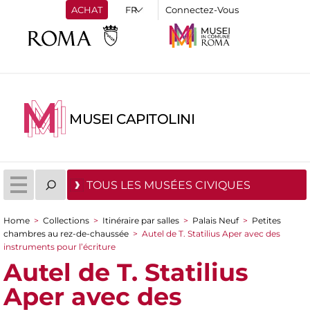
ACHAT
Connectez-Vous
MUSEI CAPITOLINI
TOUS LES MUSÉES CIVIQUES
Home
>
Collections
>
Itinéraire par salles
>
Palais Neuf
>
Petites
You are here
chambres au rez-de-chaussée
>
Autel de T. Statilius Aper avec des
instruments pour l’écriture
Autel de T. Statilius
Aper avec des