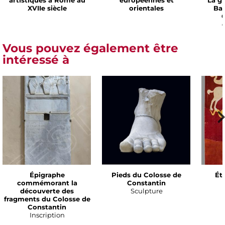
artistiques à Rome au
européennes et
La g
XVIIe siècle
orientales
Bar
C
Vous pouvez également être
intéressé à
Épigraphe
Pieds du Colosse de
Ét
commémorant la
Constantin
découverte des
Sculpture
fragments du Colosse de
Constantin
Inscription