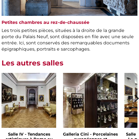
Petites chambres au rez-de-chaussée
Les trois petites pièces, situées à la droite de la grande
porte du Palais Neuf, sont disposées en file avec une seule
entrée. Ici, sont conservés des remarquables documents
épigraphiques, portraits e sarcophages.
Les autres salles
Salle IV - Tendances
Galleria Cini - Porcelaines
Salle 