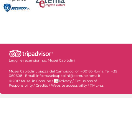
Leggi le recensioni su:
Musei Capitolini
Musei Capitolini, piazza del Campidoglio 1 - 00186 Roma. Tel. +39
060608 - Email: info.museicapitolini@comune.roma.it
© 2017 Musei in Comune
/
Privacy
/
Exclusions of
Responsibility
/
Credits
/
Website accessibility
/
XML-rss