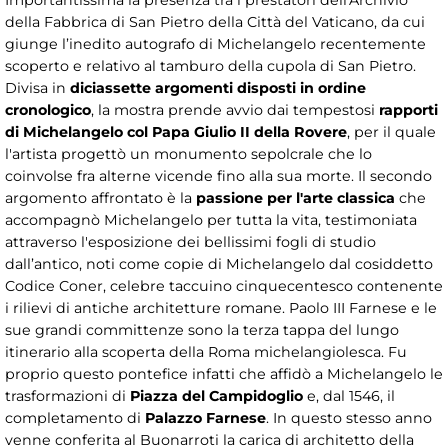
della Fabbrica di San Pietro della Città del Vaticano, da cui
giunge l’inedito autografo di Michelangelo recentemente
scoperto e relativo al tamburo della cupola di San Pietro.
Divisa in
diciassette argomenti disposti in ordine
cronologico
, la mostra prende avvio dai tempestosi
rapporti
di Michelangelo col Papa Giulio II della Rovere
, per il quale
l'artista progettò un monumento sepolcrale che lo
coinvolse fra alterne vicende fino alla sua morte. Il secondo
argomento affrontato è la
passione per l'arte classica
che
accompagnò Michelangelo per tutta la vita, testimoniata
attraverso l'esposizione dei bellissimi fogli di studio
dall’antico, noti come copie di Michelangelo dal cosiddetto
Codice Coner, celebre taccuino cinquecentesco contenente
i rilievi di antiche architetture romane. Paolo III Farnese e le
sue grandi committenze sono la terza tappa del lungo
itinerario alla scoperta della Roma michelangiolesca. Fu
proprio questo pontefice infatti che affidò a Michelangelo le
trasformazioni di
Piazza del Campidoglio
e, dal 1546, il
completamento di
Palazzo Farnese
. In questo stesso anno
venne conferita al Buonarroti la carica di architetto della