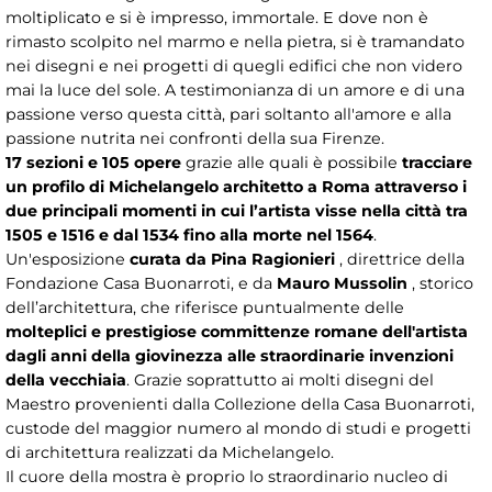
moltiplicato e si è impresso, immortale. E dove non è
rimasto scolpito nel marmo e nella pietra, si è tramandato
nei disegni e nei progetti di quegli edifici che non videro
mai la luce del sole. A testimonianza di un amore e di una
passione verso questa città, pari soltanto all'amore e alla
passione nutrita nei confronti della sua Firenze.
17 sezioni e 105 opere
grazie alle quali è possibile
tracciare
un profilo di Michelangelo architetto a Roma attraverso i
due principali momenti in cui l’artista visse nella città tra
1505 e 1516 e dal 1534 fino alla morte nel 1564
.
Un'esposizione
curata da Pina Ragionieri
, direttrice della
Fondazione Casa Buonarroti, e da
Mauro Mussolin
, storico
dell’architettura, che riferisce puntualmente delle
molteplici e prestigiose committenze romane dell'artista
dagli anni della giovinezza alle straordinarie invenzioni
della vecchiaia
. Grazie soprattutto ai molti disegni del
Maestro provenienti dalla Collezione della Casa Buonarroti,
custode del maggior numero al mondo di studi e progetti
di architettura realizzati da Michelangelo.
Il cuore della mostra è proprio lo straordinario nucleo di