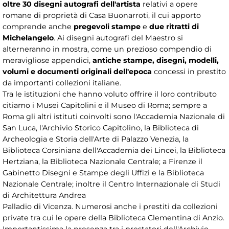
oltre 30 disegni autografi dell'artista
relativi a opere
romane di proprietà di Casa Buonarroti, il cui apporto
comprende anche
pregevoli stampe
e
due ritratti di
Michelangelo
. Ai disegni autografi del Maestro si
alterneranno in mostra, come un prezioso compendio di
meravigliose appendici,
antiche stampe, disegni, modelli,
volumi e documenti originali dell'epoca
concessi in prestito
da importanti collezioni italiane.
Tra le istituzioni che hanno voluto offrire il loro contributo
citiamo i Musei Capitolini e il Museo di Roma; sempre a
Roma gli altri istituti coinvolti sono l'Accademia Nazionale di
San Luca, l'Archivio Storico Capitolino, la Biblioteca di
Archeologia e Storia dell'Arte di Palazzo Venezia, la
Biblioteca Corsiniana dell'Accademia dei Lincei, la Biblioteca
Hertziana, la Biblioteca Nazionale Centrale; a Firenze il
Gabinetto Disegni e Stampe degli Uffizi e la Biblioteca
Nazionale Centrale; inoltre il Centro Internazionale di Studi
di Architettura Andrea
Palladio di Vicenza. Numerosi anche i prestiti da collezioni
private tra cui le opere della Biblioteca Clementina di Anzio.
Importantissima la presenza tra i prestatori dell'Archivio