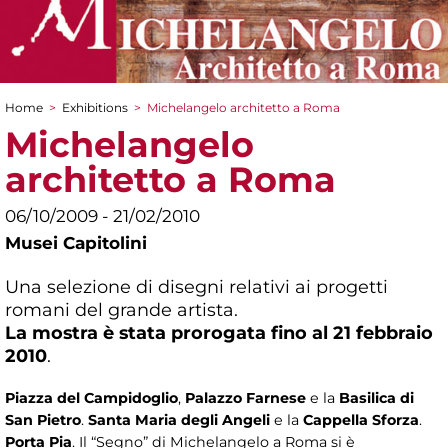
Home
>
Exhibitions
>
Michelangelo architetto a Roma
You are here
Michelangelo
architetto a Roma
06/10/2009 - 21/02/2010
Musei Capitolini
Una selezione di disegni relativi ai progetti
romani del grande artista.
La mostra è stata prorogata fino al 21 febbraio
2010
.
Piazza del Campidoglio
,
Palazzo Farnese
e la
Basilica di
San Pietro
.
Santa Maria degli Angeli
e la
Cappella Sforza
.
Porta Pia
. Il “Segno” di Michelangelo a Roma si è