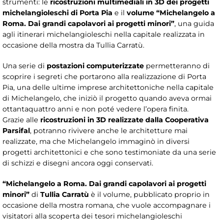
strumenti: le
ricostruzioni multimediali in 3D dei progetti
michelangioleschi di Porta Pia
e il
volume “Michelangelo a
Roma. Dai grandi capolavori ai progetti minori”
, una guida
agli itinerari michelangioleschi nella capitale realizzata in
occasione della mostra da Tullia Carratù.
Una serie di
postazioni computerizzate
permetteranno di
scoprire i segreti che portarono alla realizzazione di Porta
Pia, una delle ultime imprese architettoniche nella capitale
di Michelangelo, che iniziò il progetto quando aveva ormai
ottantaquattro anni e non poté vedere l’opera finita.
Grazie alle
ricostruzioni in 3D realizzate dalla Cooperativa
Parsifal
, potranno rivivere anche le architetture mai
realizzate, ma che Michelangelo immaginò in diversi
progetti architettonici e che sono testimoniate da una serie
di schizzi e disegni ancora oggi conservati.
“Michelangelo a Roma. Dai grandi capolavori ai progetti
minori”
di
Tullia Carratù
è il volume, pubblicato proprio in
occasione della mostra romana, che vuole accompagnare i
visitatori alla scoperta dei tesori michelangioleschi