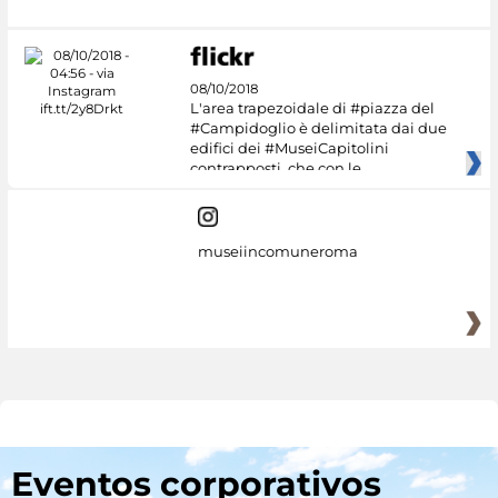
08/10/2018
L'area trapezoidale di #piazza del
#Campidoglio è delimitata dai due
edifici dei #MuseiCapitolini
contrapposti, che con le
museiincomuneroma
Eventos corporativos