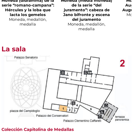
Moneda (didramma) de la
Moneda (media moneda)
Mon
serie “romano-campana”:
de la serie “del
Aug
Hércules y la loba que
juramento”: cabeza de
Augu
lacta los gemelos
Jano bifronte y escena
Mo
Moneda, medallón,
del juramento
medalla
Moneda, medallón,
medalla
La sala
Colección Capitolina de Medallas