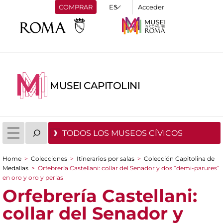
COMPRAR
Acceder
MUSEI CAPITOLINI
TODOS LOS MUSEOS CÍVICOS
Home
>
Colecciones
>
Itinerarios por salas
>
Colección Capitolina de
You are here
Medallas
>
Orfebrería Castellani: collar del Senador y dos “demi-parures”
en oro y oro y perlas
Orfebrería Castellani:
collar del Senador y