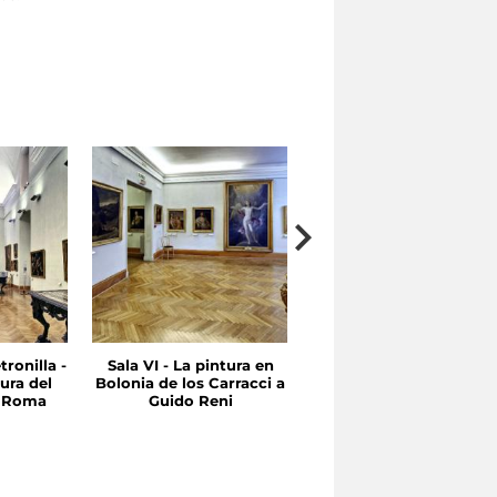
tronilla -
Sala VI - La pintura en
Sala V - Entre Quinient
ura del
Bolonia de los Carracci a
y Seicientos Emilia y
n Roma
Guido Reni
Roma