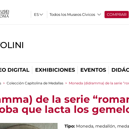
Todos los Museos Cívicos
COMPRAR
OLINI
O DIGITAL
EXHIBICIONES
EVENTOS
DIDÁC
s
>
Colección Capitolina de Medallas
>
Moneda (didramma) de la serie “r
amma) de la serie “rom
loba que lacta los gemel
Tipo:
Moneda, medallón, meda