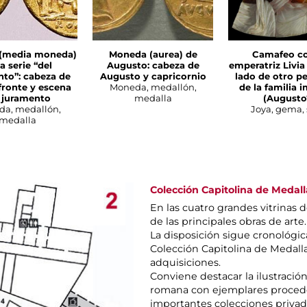
(media moneda)
Moneda (aurea) de
Camafeo co
la serie “del
Augusto: cabeza de
emperatriz Livia
to”: cabeza de
Augusto y capricornio
lado de otro p
fronte y escena
Moneda, medallón,
de la familia i
 juramento
medalla
(Augusto
a, medallón,
Joya, gema, 
medalla
Colección Capitolina de Medall
En las cuatro grandes vitrinas 
de las principales obras de arte
La disposición sigue cronológic
Colección Capitolina de Medalla
adquisiciones.
Conviene destacar la ilustración
romana con ejemplares procede
importantes colecciones privad