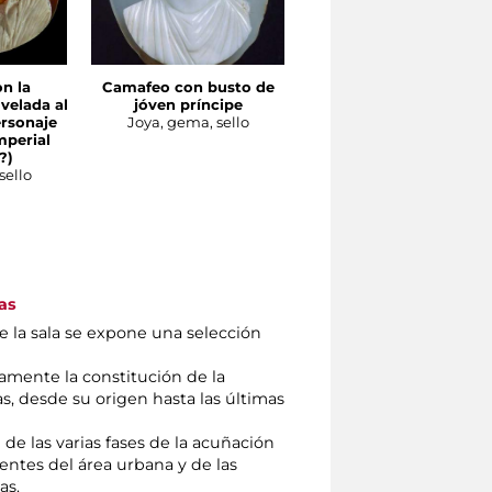
n la
Camafeo con busto de
Fibule gote con forma 
 velada al
jóven príncipe
águila
ersonaje
Joya, gema, sello
Joya, gema, sello
mperial
?)
sello
as
de la sala se expone una selección
.
amente la constitución de la
s, desde su origen hasta las últimas
 de las varias fases de la acuñación
ntes del área urbana y de las
as.