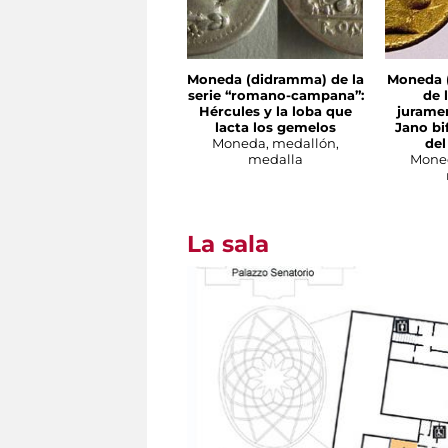
Moneda (didramma) de la
Moneda 
serie “romano-campana”:
de 
Hércules y la loba que
juramen
lacta los gemelos
Jano bi
Moneda, medallón,
del
medalla
Moned
La sala