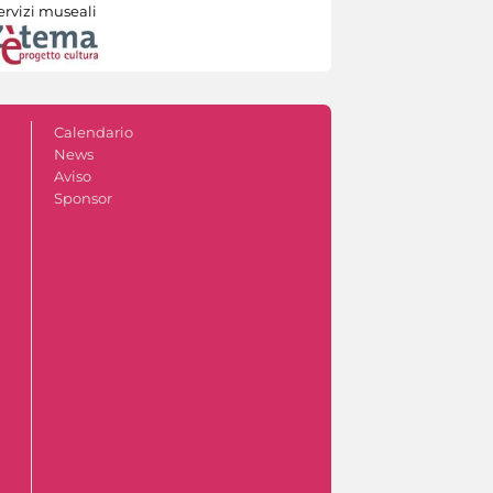
ervizi museali
Calendario
News
Aviso
Sponsor