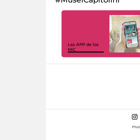
Las APP de los
MiC
mus