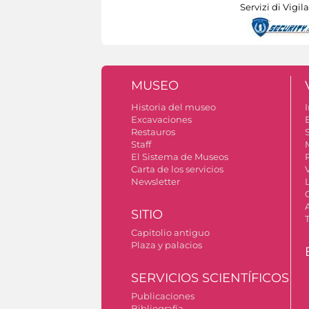
Servizi di Vigil
MUSEO
Historia del museo
I
Excavaciones
Restauros
S
Staff
El Sistema de Museos
Carta de los servicios
Newsletter
SITIO
Capitolio antiguo
Plaza y palacios
SERVICIOS SCIENTÍFICOS
Publicaciones
Bibliografía