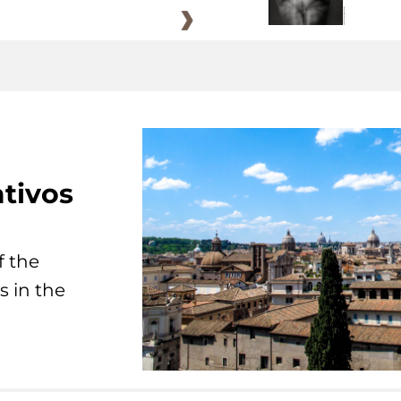
tivos
f the
s in the