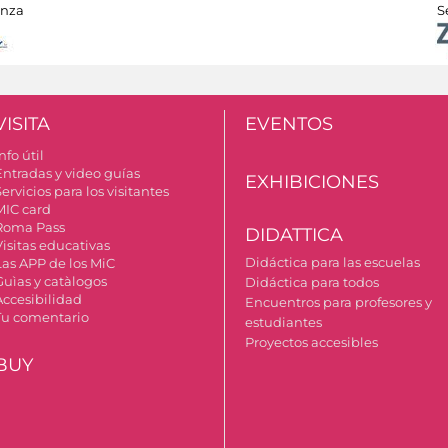
anza
S
VISITA
EVENTOS
nfo útil
Entradas y video guías
EXHIBICIONES
ervicios para los visitantes
MIC card
Roma Pass
DIDATTICA
Visitas educativas
Didáctica para las escuelas
Las APP de los MiC
Guìas y catàlogos
Didáctica para todos
Accesibilidad
Encuentros para profesores y
Tu comentario
estudiantes
Proyectos accesibles
BUY