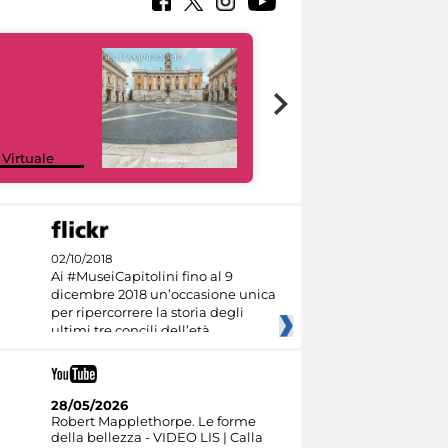
Google Arts &
 Virtuale
Culture
02/10/2018
Ai #MuseiCapitolini fino al 9
dicembre 2018 un’occasione unica
per ripercorrere la storia degli
ultimi tre concili dell’età
28/05/2026
Robert Mapplethorpe. Le forme
della bellezza - VIDEO LIS | Calla