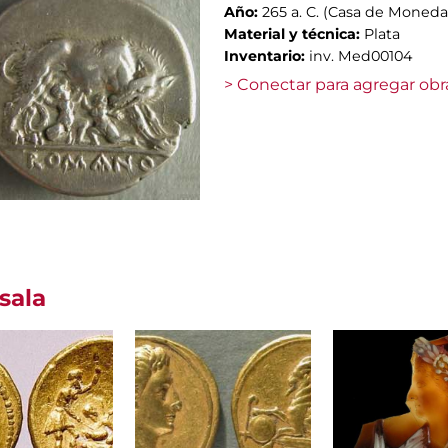
Año:
265 a. C. (Casa de Moned
Material y técnica:
Plata
Inventario:
inv. Med00104
> Conectar para agregar obr
sala