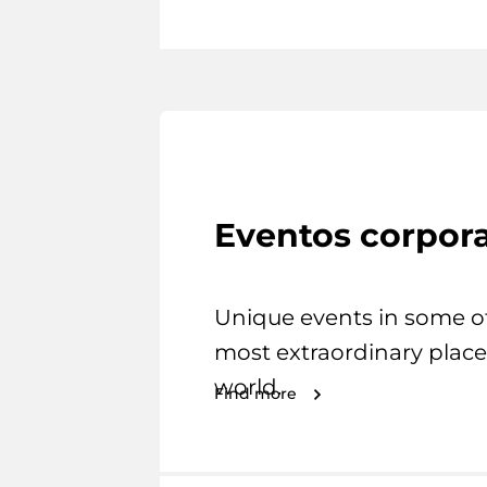
Eventos corpora
Unique events in some o
most extraordinary place
world.
Find more