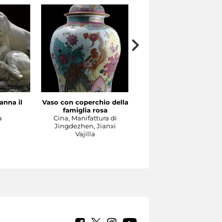
anna il
Vaso con coperchio della
Il Concerto
famiglia rosa
Manifattura di Meissen,
a
Cina, Manifattura di
1737-1740 circa su model
Jingdezhen, Jianxi
di Johann Joachim
Vajilla
Kändler e di Johann
Gottlieb Ehder
Escultura