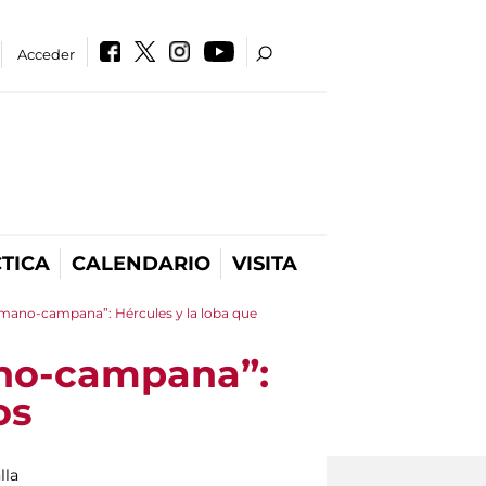
Acceder
TICA
CALENDARIO
VISITA
omano-campana”: Hércules y la loba que
ano-campana”:
os
lla