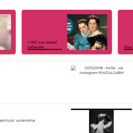
I MiC sui social
network
Tour
eiincomuneroma