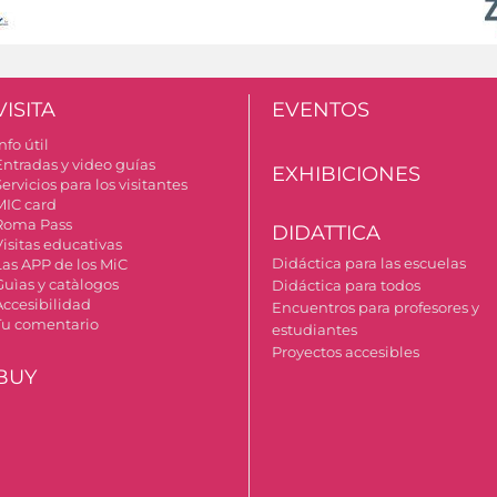
VISITA
EVENTOS
nfo útil
Entradas y video guías
EXHIBICIONES
ervicios para los visitantes
MIC card
Roma Pass
DIDATTICA
Visitas educativas
Didáctica para las escuelas
Las APP de los MiC
Guìas y catàlogos
Didáctica para todos
Accesibilidad
Encuentros para profesores y
Tu comentario
estudiantes
Proyectos accesibles
BUY