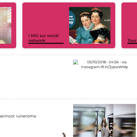
I MiC sui social
network
Tour
eiincomuneroma