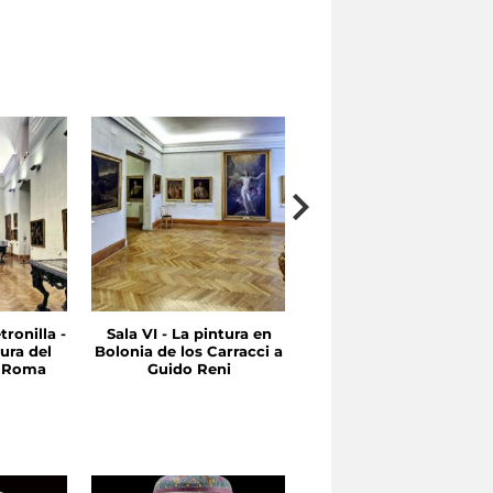
tronilla -
Sala VI - La pintura en
Sala V - Entre Quinient
ura del
Bolonia de los Carracci a
y Seicientos Emilia y
n Roma
Guido Reni
Roma