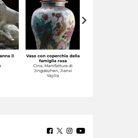
anna il
Vaso con coperchio della
Il Concerto
famiglia rosa
Manifattura di Meissen,
a
Cina, Manifattura di
1737-1740 circa su model
Jingdezhen, Jianxi
di Johann Joachim
Vajilla
Kändler e di Johann
Gottlieb Ehder
Escultura