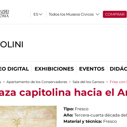
Todos los Museos Cívicos
COMPRAR
OLINI
O DIGITAL
EXHIBICIONES
EVENTOS
DIDÁC
s
>
Apartamento de los Conservadores
>
Sala del los Gansos
>
Friso con 
laza capitolina hacia el A
Tipo:
Fresco
Año:
Tercera-cuarta década del
Material y técnica:
Fresco