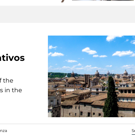
tivos
f the
s in the
anza
S