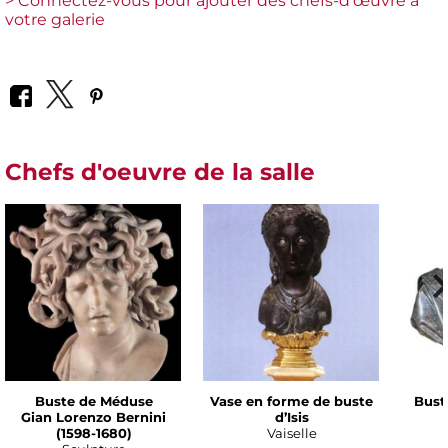
> Connectez-vous pour ajouter des chefs-d'œuvre à
votre galerie
Chefs d'oeuvre de la salle
Buste de Méduse
Vase en forme de buste
Bust
Gian Lorenzo Bernini
d’Isis
(1598-1680)
Vaiselle