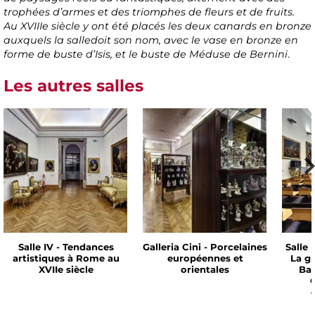
trophées d’armes et des triomphes de fleurs et de fruits.
Au XVIIIe siècle y ont été placés les deux canards en bronze
auxquels la salledoit son nom, avec le vase en bronze en
forme de buste d’Isis, et le buste de Méduse de Bernini
.
Les autres salles
Salle IV - Tendances
Galleria Cini - Porcelaines
Salle 
artistiques à Rome au
européennes et
La g
XVIIe siècle
orientales
Bar
C