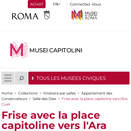
ACHAT
Connectez-Vous
MUSEI CAPITOLINI
TOUS LES MUSÉES CIVIQUES
Home
>
Collections
>
Itinéraire par salles
>
Appartement des
You are here
Conservateurs
>
Salle des Oies
>
Frise avec la place capitoline vers l'Ara
Coeli
Frise avec la place
capitoline vers l'Ara