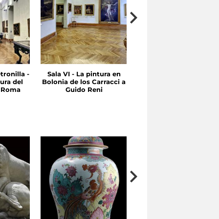
tronilla -
Sala VI - La pintura en
Sala V - Entre Quinient
ura del
Bolonia de los Carracci a
y Seicientos Emilia y
n Roma
Guido Reni
Roma