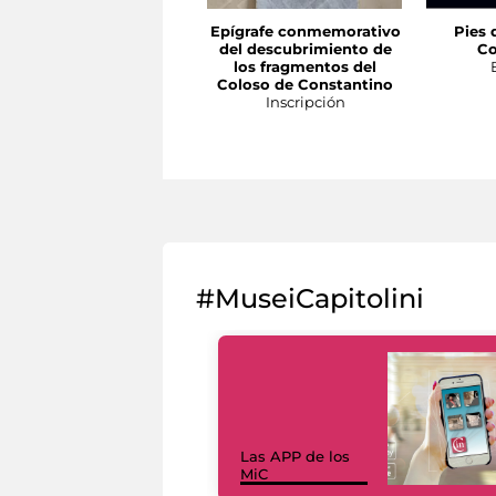
Epígrafe conmemorativo
Pies 
del descubrimiento de
Co
los fragmentos del
Coloso de Constantino
Inscripción
#MuseiCapitolini
Las APP de los
MiC