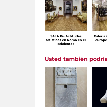
SALA IV- Actitudes
Galería
artísticas en Roma en el
europe
seicientos
Usted también podría