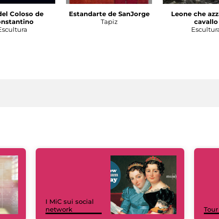
del Coloso de
Estandarte de SanJorge
Leone che azz
nstantino
Tapiz
cavallo
Escultura
Escultur
I MiC sui social
network
Tour