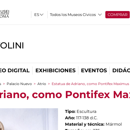
Todos los Museos Cívicos
COMPRAR
OLINI
O DIGITAL
EXHIBICIONES
EVENTOS
DIDÁC
s
>
Palacio Nuevo
>
Atrio
>
Estatua de Adriano, como Pontifex Maximus
riano, como Pontifex M
Tipo:
Escultura
Año:
117-138 d.C.
Material y técnica:
Mármol