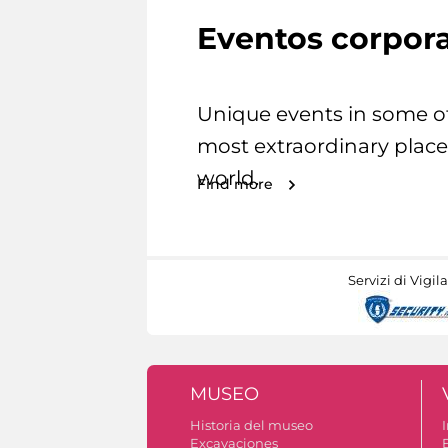
Eventos corpora
Unique events in some o
most extraordinary place
world.
Find more
Servizi di Vigil
MUSEO
Historia del museo
I
Excavaciones