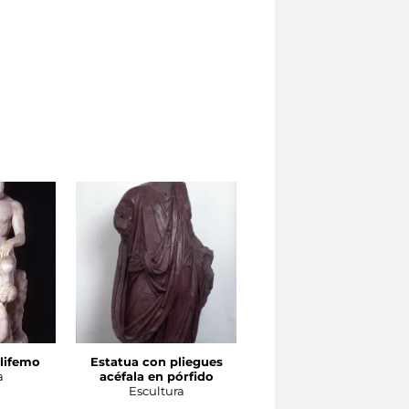
lifemo
Estatua con pliegues
Estatua de Adriano,
a
acéfala en pórfido
como Pontifex Maximu
Escultura
Escultura