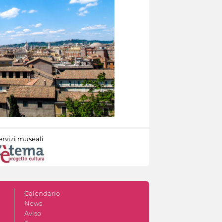
ervizi museali
Calendario
News
Aviso