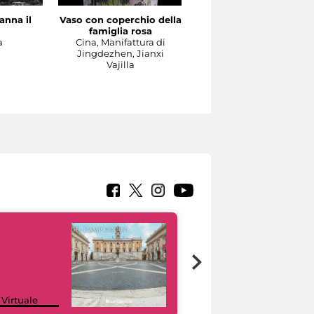
anna il
Vaso con coperchio della
Il Concerto
famiglia rosa
Manifattura di Meissen,
a
Cina, Manifattura di
1737-1740 circa su model
Jingdezhen, Jianxi
di Johann Joachim
Vajilla
Kändler e di Johann
Gottlieb Ehder
Escultura
Google Arts &
 Virtuale
Culture