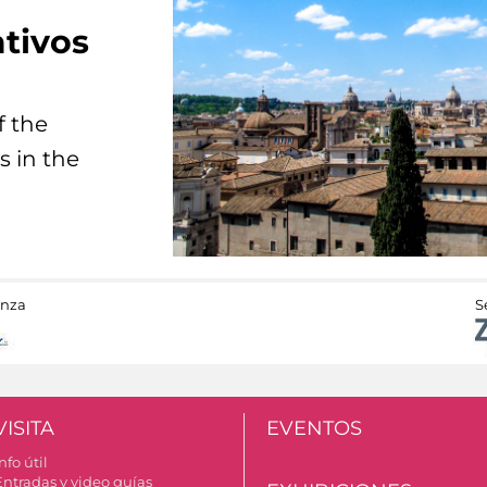
tivos
f the
s in the
anza
S
VISITA
EVENTOS
nfo útil
Entradas y video guías