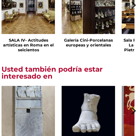
SALA IV- Actitudes
Galería Cini-Porcelanas
Sala P
artísticas en Roma en el
europeas y orientales
La 
seicientos
Pietr
Usted también podría estar
interesado en