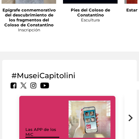
Epígrafe conmemorativo
Pies del Coloso de
Estan
del descubrimiento de
Constantino
los fragmentos del
Escultura
Coloso de Constantino
Inscripción
#MuseiCapitolini
Las APP de los
I Mi
MiC
net