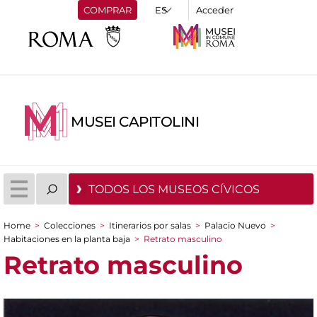
COMPRAR
Acceder
MUSEI CAPITOLINI
TODOS LOS MUSEOS CÍVICOS
Home
>
Colecciones
>
Itinerarios por salas
>
Palacio Nuevo
>
You are here
Habitaciones en la planta baja
>
Retrato masculino
Retrato masculino