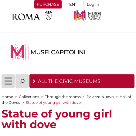
PURCHASE
Log In
MUSEI CAPITOLINI
ALL THE CIVIC MUSEUMS
Home
>
Collections
>
Through the rooms
>
Palazzo Nuovo
>
Hall of
You are here
the Doves
>
Statue of young girl with dove
Statue of young girl
with dove