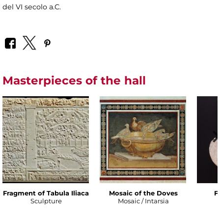
del VI secolo a.C.
Masterpieces of the hall
Fragment of Tabula Iliaca
Mosaic of the Doves
F
Sculpture
Mosaic / Intarsia