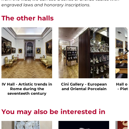
engraved laws and honorary inscriptions
.
The other halls
IV Hall - Artistic trends in
Cini Gallery - European
Hall o
Rome during the
and Oriental Porcelain
- Pie
seventeeth century
You may also be interested in