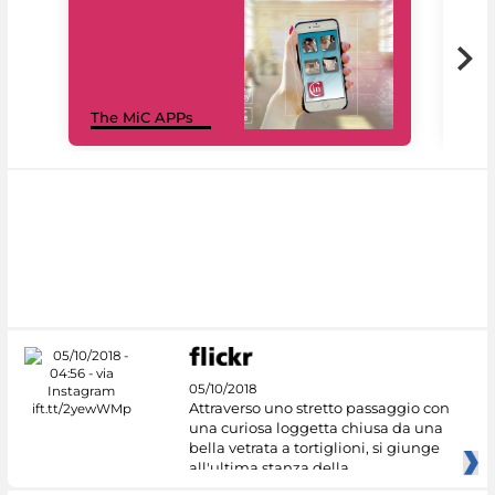
MiC
The MiC APPs
net
05/10/2018
Attraverso uno stretto passaggio con
una curiosa loggetta chiusa da una
bella vetrata a tortiglioni, si giunge
all'ultima stanza della