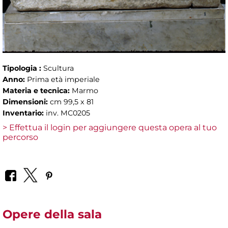
Tipologia :
Scultura
Anno:
Prima età imperiale
Materia e tecnica:
Marmo
Dimensioni:
cm 99,5 x 81
Inventario:
inv. MC0205
> Effettua il login per aggiungere questa opera al tuo
percorso
Opere della sala