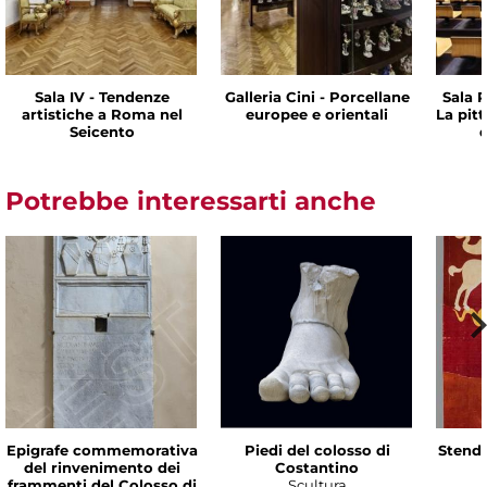
Sala IV - Tendenze
Galleria Cini - Porcellane
Sala P
artistiche a Roma nel
europee e orientali
La pit
Seicento
d
Potrebbe interessarti anche
Epigrafe commemorativa
Piedi del colosso di
Stenda
del rinvenimento dei
Costantino
frammenti del Colosso di
Scultura