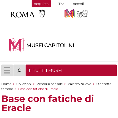
Acquista
Accedi
MUSEI CAPITOLINI
TUTTI I MUSEI
Home
>
Collezioni
>
Percorsi per sale
>
Palazzo Nuovo
>
Stanzette
Tu sei qui
terrene
>
Base con fatiche di Eracle
Base con fatiche di
Eracle