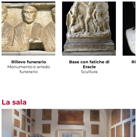
Rilievo funerario
Base con fatiche di
Ri
Monumento e arredo
Eracle
funerario
Scultura
La sala