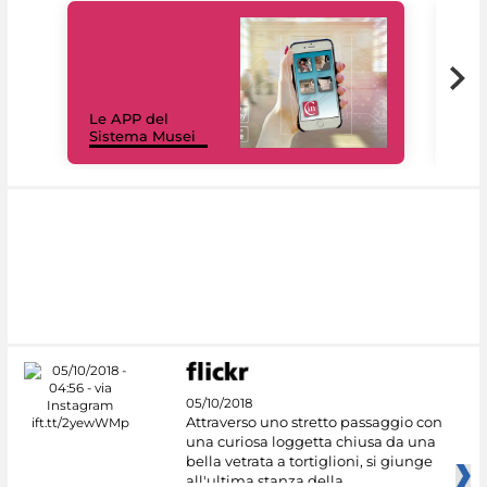
Il 
Le APP del
Mus
Sistema Musei
net
05/10/2018
Attraverso uno stretto passaggio con
una curiosa loggetta chiusa da una
bella vetrata a tortiglioni, si giunge
all'ultima stanza della