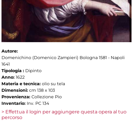
Autore:
Domenichino (Domenico Zampieri) Bologna 1581 - Napoli
1641
Tipologia :
Dipinto
Anno:
1622
Materia e tecnica:
olio su tela
Dimensioni:
cm 138 x 103
Provenienza:
Collezione Pio
Inventario:
Inv. PC 134
> Effettua il login per aggiungere questa opera al tuo
percorso