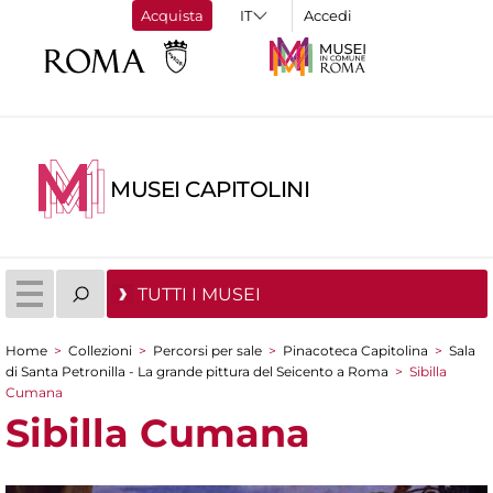
Acquista
Accedi
MUSEI CAPITOLINI
TUTTI I MUSEI
Home
>
Collezioni
>
Percorsi per sale
>
Pinacoteca Capitolina
>
Sala
Tu sei qui
di Santa Petronilla - La grande pittura del Seicento a Roma
>
Sibilla
Cumana
Sibilla Cumana