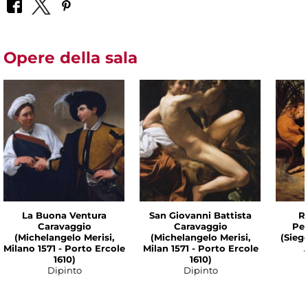
Opere della sala
La Buona Ventura
San Giovanni Battista
R
Caravaggio
Caravaggio
Pet
(Michelangelo Merisi,
(Michelangelo Merisi,
(Siege
Milano 1571 - Porto Ercole
Milan 1571 - Porto Ercole
1610)
1610)
Dipinto
Dipinto