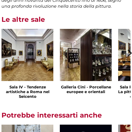
degli anni novanta del Cinquecento fino al 1606, segnò
una profonda rivoluzione nella storia della pittura.
Le altre sale
Sala IV - Tendenze
Galleria Cini - Porcellane
Sala P
artistiche a Roma nel
europee e orientali
La pit
Seicento
d
Potrebbe interessarti anche