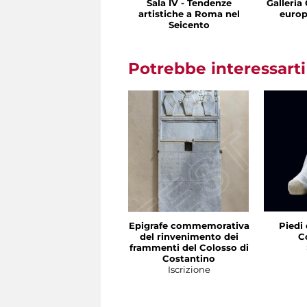
Sala IV - Tendenze
Galleria 
artistiche a Roma nel
europ
Seicento
Potrebbe interessart
Epigrafe commemorativa
Piedi 
del rinvenimento dei
C
frammenti del Colosso di
Costantino
Iscrizione