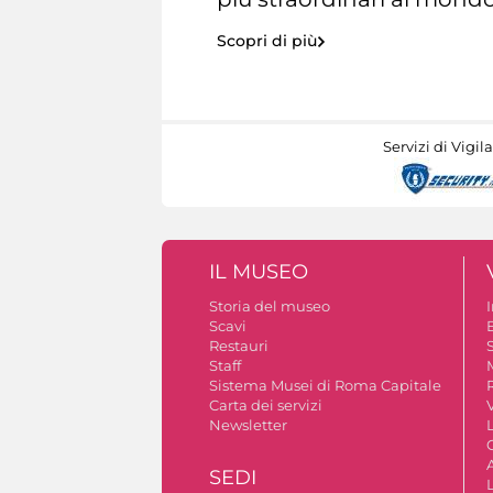
Scopri di più
Servizi di Vigil
IL MUSEO
Storia del museo
Scavi
Restauri
S
Staff
Sistema Musei di Roma Capitale
Carta dei servizi
V
Newsletter
A
SEDI