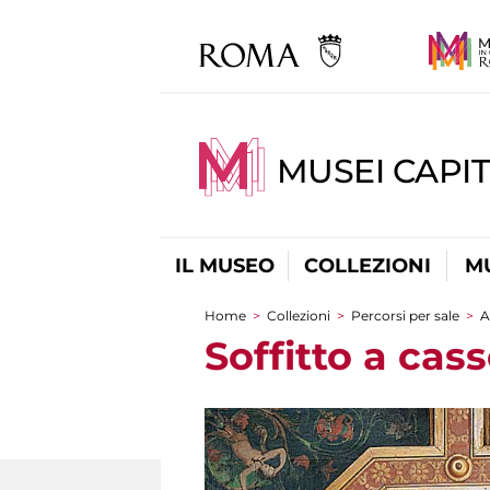
MUSEI CAPIT
IL MUSEO
COLLEZIONI
M
Home
>
Collezioni
>
Percorsi per sale
>
A
Tu sei qui
Soffitto a cas