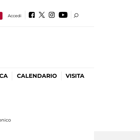
a
Accedi
ICA
CALENDARIO
VISITA
onico