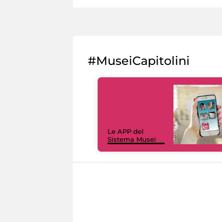
#MuseiCapitolini
Le APP del
Sistema Musei