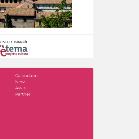
ervizi museali
Calendario
News
Avvisi
Partner