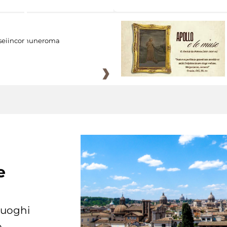
eiincomuneroma
e
 luoghi
.