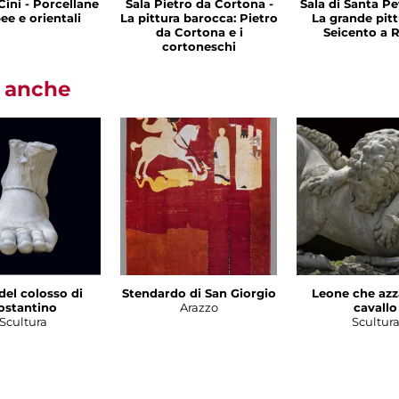
Cini - Porcellane
Sala Pietro da Cortona -
Sala di Santa Pet
ee e orientali
La pittura barocca: Pietro
La grande pitt
da Cortona e i
Seicento a
cortoneschi
i anche
del colosso di
Stendardo di San Giorgio
Leone che azz
ostantino
Arazzo
cavallo
Scultura
Scultur