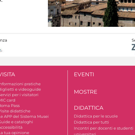
anza
S
VISITA
EVENTI
Informazioni pratiche
Biglietti e videoguide
MOSTRE
ervizi per i visitatori
MIC card
Roma Pass
DIDATTICA
isite didattiche
Didattica per le scuole
Le APP del Sistema Musei
Guide e cataloghi
Didattica per tutti
ccessibilità
Incontri per docenti e studenti
La tua opinione
universitari