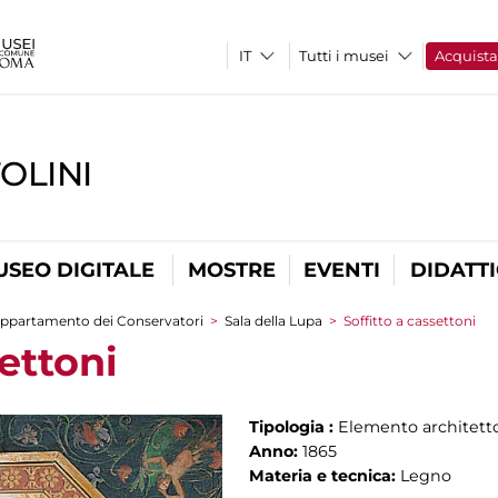
Tutti i musei
Acquist
OLINI
USEO DIGITALE
MOSTRE
EVENTI
DIDATT
ppartamento dei Conservatori
>
Sala della Lupa
>
Soffitto a cassettoni
settoni
Tipologia :
Elemento architett
Anno:
1865
Materia e tecnica:
Legno