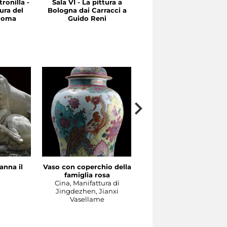
ronilla -
Sala VI - La pittura a
Sala V - Tra Cinquecent
ura del
Bologna dai Carracci a
e Seicento: Emilia e
 Roma
Guido Reni
Roma
anna il
Vaso con coperchio della
Il Concerto
famiglia rosa
Manifattura di Meissen,
a
Cina, Manifattura di
1737-1740 circa su model
Jingdezhen, Jianxi
di Johann Joachim
Vasellame
Kändler e di Johann
Gottlieb Ehder
Scultura