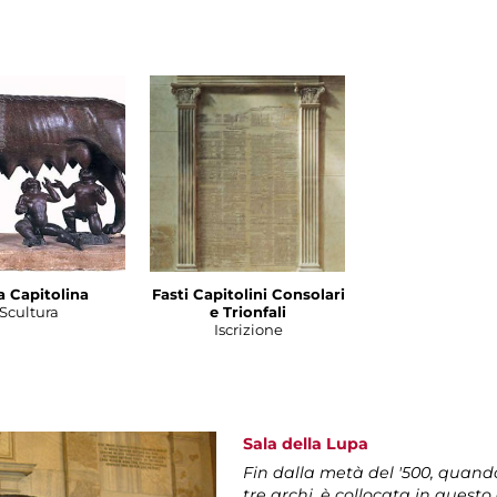
a Capitolina
Fasti Capitolini Consolari
Scultura
e Trionfali
Iscrizione
Sala della Lupa
Fin dalla metà del '500, quand
tre archi, è collocata in quest