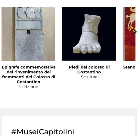
Epigrafe commemorativa
Piedi del colosso di
Stenda
del rinvenimento dei
Costantino
frammenti del Colosso di
Scultura
Costantino
Iscrizione
#MuseiCapitolini