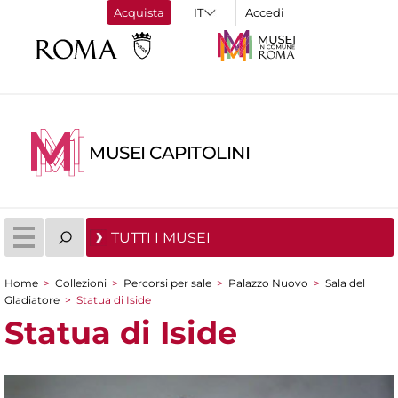
Acquista
Accedi
MUSEI CAPITOLINI
TUTTI I MUSEI
Home
>
Collezioni
>
Percorsi per sale
>
Palazzo Nuovo
>
Sala del
Tu sei qui
Gladiatore
>
Statua di Iside
Statua di Iside