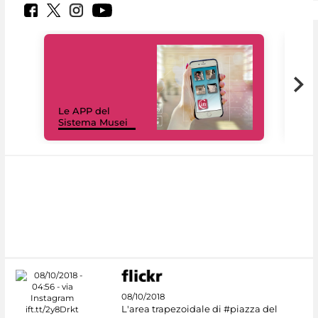
Il 
Le APP del
Mus
Sistema Musei
net
08/10/2018
L'area trapezoidale di #piazza del