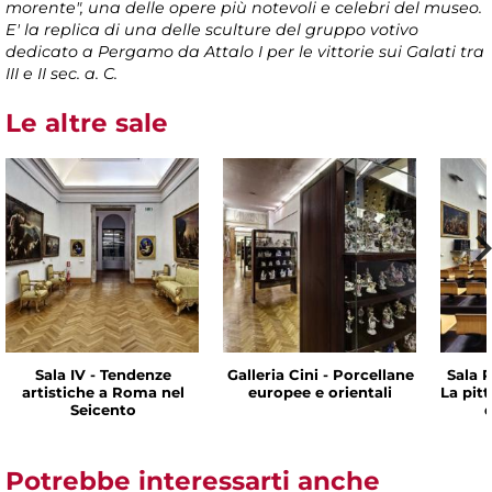
morente", una delle opere più notevoli e celebri del museo.
E' la replica di una delle sculture del gruppo votivo
dedicato a Pergamo da Attalo I per le vittorie sui Galati tra
III e II sec. a. C.
Le altre sale
Sala IV - Tendenze
Galleria Cini - Porcellane
Sala P
artistiche a Roma nel
europee e orientali
La pit
Seicento
d
Potrebbe interessarti anche