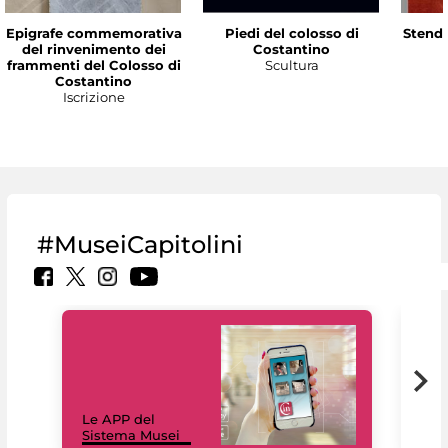
Epigrafe commemorativa
Piedi del colosso di
Stenda
del rinvenimento dei
Costantino
frammenti del Colosso di
Scultura
Costantino
Iscrizione
#MuseiCapitolini
Il 
Le APP del
Mus
Sistema Musei
net