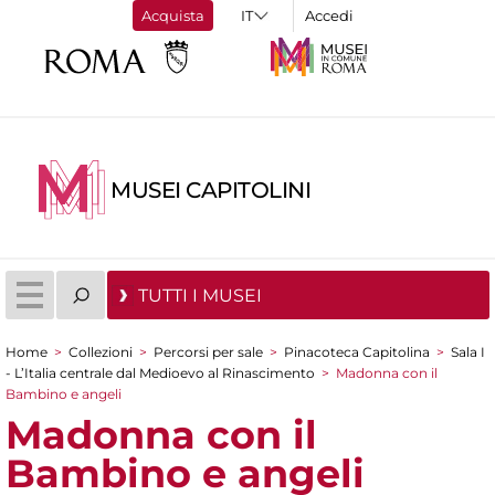
Acquista
Accedi
MUSEI CAPITOLINI
TUTTI I MUSEI
Home
>
Collezioni
>
Percorsi per sale
>
Pinacoteca Capitolina
>
Sala I
Tu sei qui
- L’Italia centrale dal Medioevo al Rinascimento
>
Madonna con il
Bambino e angeli
Madonna con il
Bambino e angeli