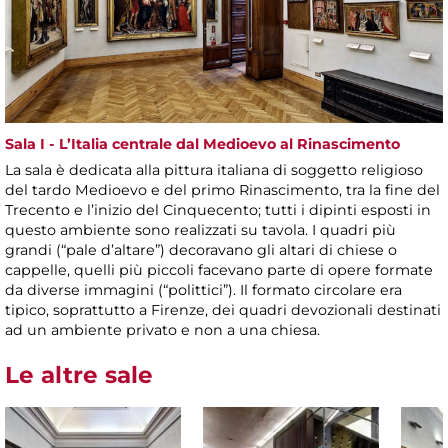
Sala I - L’Italia centrale dal Medioevo al Rinascimento
La sala è dedicata alla pittura italiana di soggetto religioso
del tardo Medioevo e del primo Rinascimento, tra la fine del
Trecento e l’inizio del Cinquecento; tutti i dipinti esposti in
questo ambiente sono realizzati su tavola. I quadri più
grandi (“pale d’altare”) decoravano gli altari di chiese o
cappelle, quelli più piccoli facevano parte di opere formate
da diverse immagini (“polittici”). Il formato circolare era
tipico, soprattutto a Firenze, dei quadri devozionali destinati
ad un ambiente privato e non a una chiesa.
Le altre sale