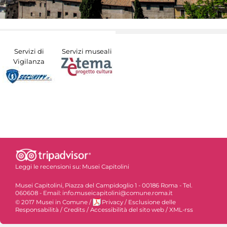
Servizi di
Servizi museali
Vigilanza
Leggi le recensioni su:
Musei Capitolini
Musei Capitolini, Piazza del Campidoglio 1 - 00186 Roma - Tel.
060608 - Email: info.museicapitolini@comune.roma.it
© 2017 Musei in Comune
/
Privacy
/
Esclusione delle
Responsabilità
/
Credits
/
Accessibilità del sito web
/
XML-rss