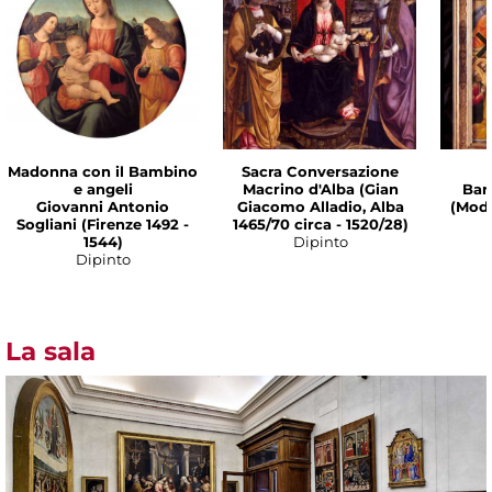
Madonna con il Bambino
Sacra Conversazione
e angeli
Macrino d'Alba (Gian
Bar
Giovanni Antonio
Giacomo Alladio, Alba
(Mode
Sogliani (Firenze 1492 -
1465/70 circa - 1520/28)
1544)
Dipinto
Dipinto
La sala