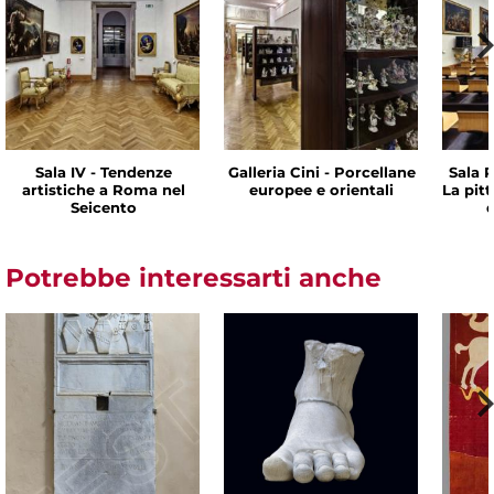
Sala IV - Tendenze
Galleria Cini - Porcellane
Sala P
artistiche a Roma nel
europee e orientali
La pit
Seicento
d
Potrebbe interessarti anche